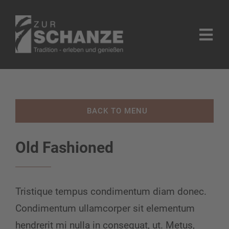
Zum
Inhalt
Togg
springen
Navi
Home
Reservierung & Öffnungszeiten
BACK TO MENU
Speisekarten
Old Fashioned
Räumlichkeiten
Tristique tempus condimentum diam donec.
FAQ’s
Condimentum ullamcorper sit elementum
Impressum
hendrerit mi nulla in consequat, ut. Metus,