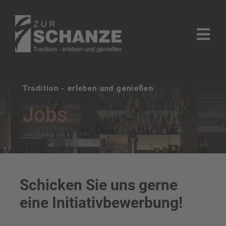
Zum
Inhalt
Togg
springen
Navi
Home
Tradition - erleben und genießen
Reservierung & Öffnungszeiten
Jobs
Speisekarten
Räumlichkeiten
Schicken Sie uns gerne
FAQ’s
eine
Initiativ
bewerbung!
Impressum